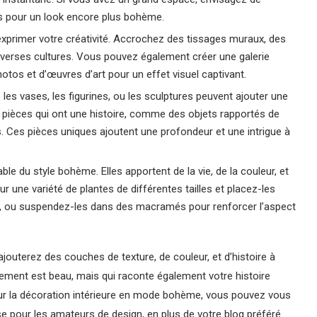
es pour un look encore plus bohème.
 exprimer votre créativité. Accrochez des tissages muraux, des
diverses cultures. Vous pouvez également créer une galerie
otos et d’œuvres d’art pour un effet visuel captivant.
e les vases, les figurines, ou les sculptures peuvent ajouter une
 pièces qui ont une histoire, comme des objets rapportés de
Ces pièces uniques ajoutent une profondeur et une intrigue à
le du style bohème. Elles apportent de la vie, de la couleur, et
ur une variété de plantes de différentes tailles et placez-les
er, ou suspendez-les dans des macramés pour renforcer l’aspect
outerez des couches de texture, de couleur, et d’histoire à
lement est beau, mais qui raconte également votre histoire
 sur la décoration intérieure en mode bohème, vous pouvez vous
e pour les amateurs de design, en plus de votre blog préféré