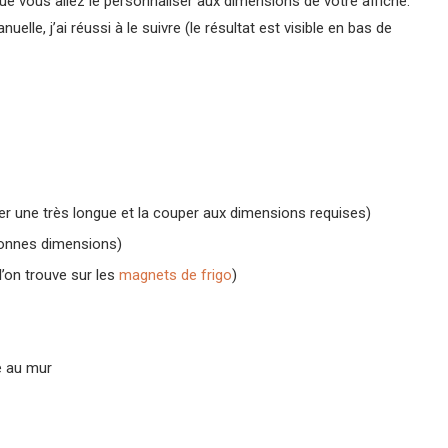
que vous allez le personnaliser aux dimensions de votre affiche.
lle, j’ai réussi à le suivre (le résultat est visible en bas de
r une très longue et la couper aux dimensions requises)
bonnes dimensions)
’on trouve sur les
magnets de frigo
)
e au mur